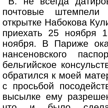
В. не всегда датиро
почтовые штемпели
открытке Набокова Кул
приехать 25 ноября 1
ноября. В Париже оказ
нансеновского паспо
бельгийское консульст
обратился к моей мате
с просьбой посодейст
высылке ему разрешен
что и было сдела