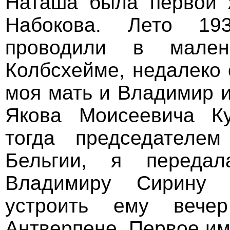
Наташа была первой 
Набокова. Лето 19
проводили в мале
Колбсхейме, недалеко 
моя мать и Владимир и
Якова Моисеевича Ку
тогда председателе
Бельгии, я переда
Владимиру Сирину 
устроить ему веч
Антверпене. Первое им